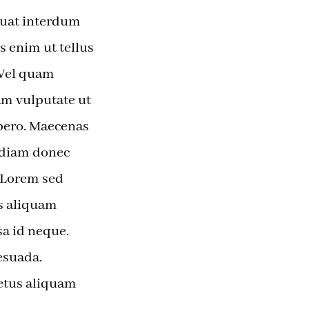
quat interdum
s enim ut tellus
 Vel quam
m vulputate ut
ibero. Maecenas
g diam donec
. Lorem sed
is aliquam
a id neque.
esuada.
Metus aliquam