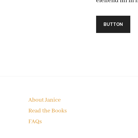
eleifend mi in n
BUTTON
Footer
About Janice
Read the Books
FAQs