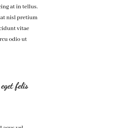
ng at in tellus.
iat nisl pretium
cidunt vitae
rcu odio ut
eget felis
 Lacus vel