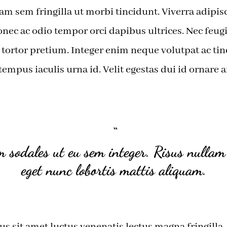
am sem fringilla ut morbi tincidunt. Viverra adipisci
onec ac odio tempor orci dapibus ultrices. Nec feug
ut tortor pretium. Integer enim neque volutpat ac tin
empus iaculis urna id. Velit egestas dui id ornare a
“
 sodales ut eu sem integer. Risus nullam 
eget nunc lobortis mattis aliquam.
s sit amet luctus venenatis lectus magna fringilla.