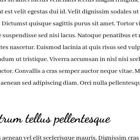
at est velit egestas dui id. Velit dignissim sodales u
t. Dictumst quisque sagittis purus sit amet. Tortor 
 suspendisse sed nisi lacus. Natoque penatibus et
es nascetur. Euismod lacinia at quis risus sed vulp
ndum ut tristique. Viverra accumsan in nisl nisi sce
auctor. Convallis a cras semper auctor neque vitae. 
enean sed adipiscing diam. Orci nulla pellentesq
trum tellus pellentesque
aenean vel elit scelerisque mauris. Dignissim cras