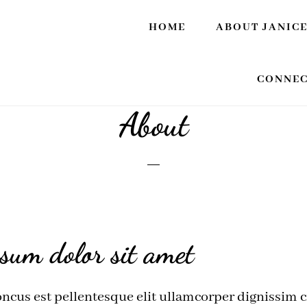
HOME
ABOUT JANIC
CONNEC
About
sum dolor sit amet
cus est pellentesque elit ullamcorper dignissim c