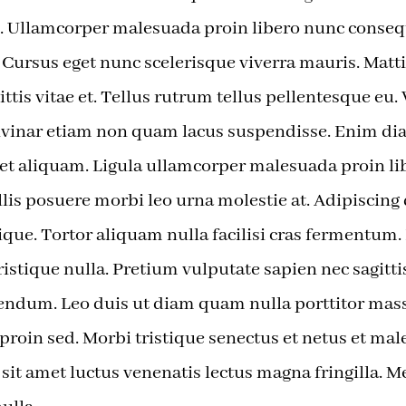
at. Ullamcorper malesuada proin libero nunc conse
. Cursus eget nunc scelerisque viverra mauris. Matti
tis vitae et. Tellus rutrum tellus pellentesque eu.
inar etiam non quam lacus suspendisse. Enim dia
met aliquam. Ligula ullamcorper malesuada proin l
lis posuere morbi leo urna molestie at. Adipiscin
tique. Tortor aliquam nulla facilisi cras fermentum
 tristique nulla. Pretium vulputate sapien nec sagitt
ndum. Leo duis ut diam quam nulla porttitor mass
proin sed. Morbi tristique senectus et netus et mal
it amet luctus venenatis lectus magna fringilla. 