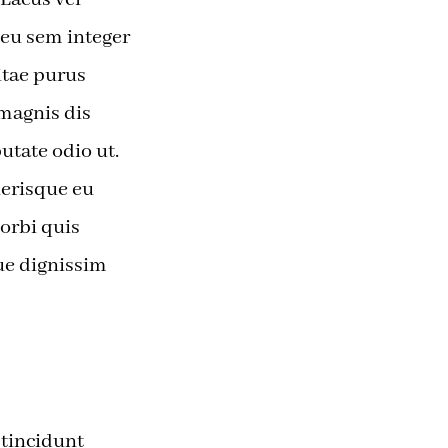
t eu sem integer
vitae purus
 magnis dis
utate odio ut.
lerisque eu
Morbi quis
ue dignissim
 tincidunt