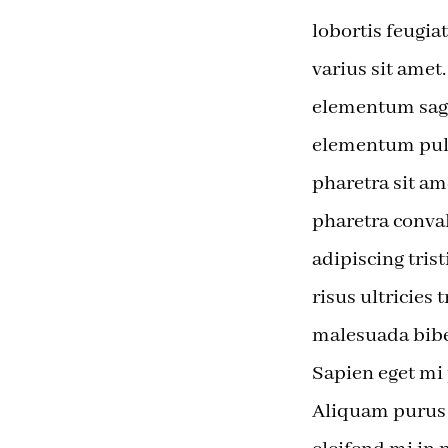
lobortis feugi
varius sit amet
elementum sagit
elementum pulv
pharetra sit a
pharetra conval
adipiscing tris
risus ultricies
malesuada bibe
Sapien eget mi 
Aliquam purus s