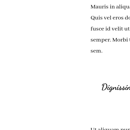
Mauris in aliqu
Quis vel eros d
fusce id velit 
semper. Morbi t
sem.
Dignissim
Ut aliquam puru